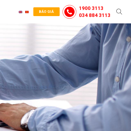
G
1900 3113
BÁO GIÁ
034 884 3113