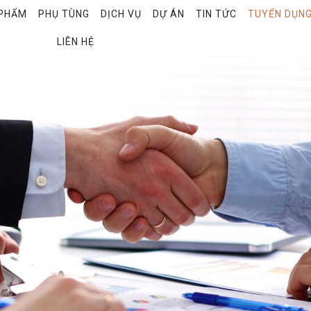
PHẨM
PHỤ TÙNG
DỊCH VỤ
DỰ ÁN
TIN TỨC
TUYỂN DỤN
LIÊN HỆ