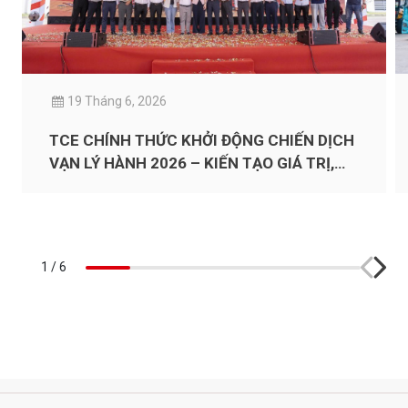
19 Tháng 6, 2026
TCE CHÍNH THỨC KHỞI ĐỘNG CHIẾN DỊCH
VẠN LÝ HÀNH 2026 – KIẾN TẠO GIÁ TRỊ,
ĐỒNG HÀNH PHỤC VỤ MUÔN NƠI
1
/
6