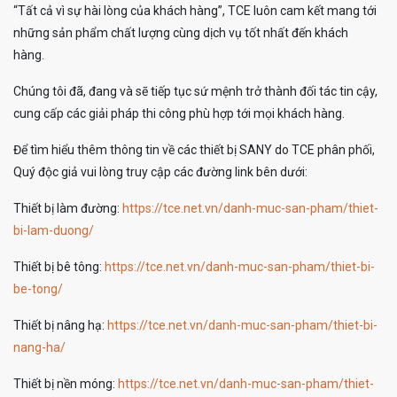
“Tất cả vì sự hài lòng của khách hàng”, TCE luôn cam kết mang tới
những sản phẩm chất lượng cùng dịch vụ tốt nhất đến khách
hàng.
Chúng tôi đã, đang và sẽ tiếp tục sứ mệnh trở thành đối tác tin cậy,
cung cấp các giải pháp thi công phù hợp tới mọi khách hàng.
Để tìm hiểu thêm thông tin về các thiết bị SANY do TCE phân phối,
Quý độc giả vui lòng truy cập các đường link bên dưới:
Thiết bị làm đường:
https://tce.net.vn/danh-muc-san-pham/thiet-
bi-lam-duong/
Thiết bị bê tông:
https://tce.net.vn/danh-muc-san-pham/thiet-bi-
be-tong/
Thiết bị nâng hạ:
https://tce.net.vn/danh-muc-san-pham/thiet-bi-
nang-ha/
Thiết bị nền móng:
https://tce.net.vn/danh-muc-san-pham/thiet-