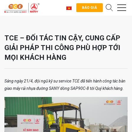
BÁO GIÁ
TCE – ĐỐI TÁC TIN CẬY, CUNG CẤP
GIẢI PHÁP THI CÔNG PHÙ HỢP TỚI
MỌI KHÁCH HÀNG
Sáng ngày 21/4, đội ngũ kỹ sư service TCE đã tiến hành công tác bàn
giao máy rải nhựa đường SANY dòng SAP90C-8 tới Quý khách hàng.