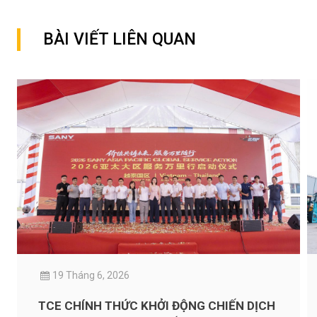
BÀI VIẾT LIÊN QUAN
19 Tháng 6, 2026
TCE CHÍNH THỨC KHỞI ĐỘNG CHIẾN DỊCH