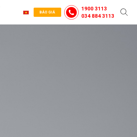
G
1900 3113
BÁO GIÁ
034 884 3113