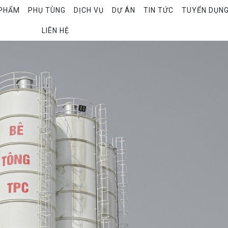
PHẨM
PHỤ TÙNG
DỊCH VỤ
DỰ ÁN
TIN TỨC
TUYỂN DỤN
LIÊN HỆ