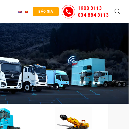
G
1900 3113
BÁO GIÁ
034 884 3113