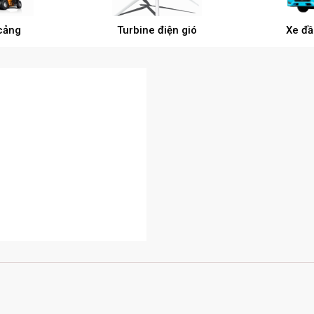
 cảng
Turbine điện gió
Xe đầ