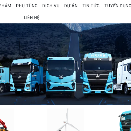
PHẨM
PHỤ TÙNG
DỊCH VỤ
DỰ ÁN
TIN TỨC
TUYỂN DỤN
LIÊN HỆ