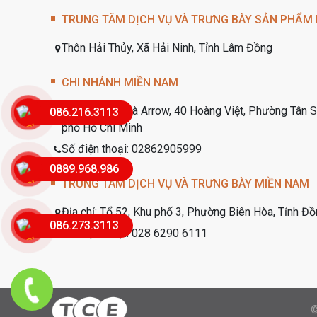
TRUNG TÂM DỊCH VỤ VÀ TRƯNG BÀY SẢN PHẨM
Thôn Hải Thủy, Xã Hải Ninh, Tỉnh Lâm Đồng
CHI NHÁNH MIỀN NAM
Tầng 2, Tòa nhà Arrow, 40 Hoàng Việt, Phường Tân 
086.216.3113
phố Hồ Chí Minh
Số điện thoại: 02862905999
0889.968.986
TRUNG TÂM DỊCH VỤ VÀ TRƯNG BÀY MIỀN NAM
Địa chỉ:
Tổ 52, Khu phố 3, Phường Biên Hòa, Tỉnh Đồ
086.273.3113
Số điện thoại:
028 6290 6111
©