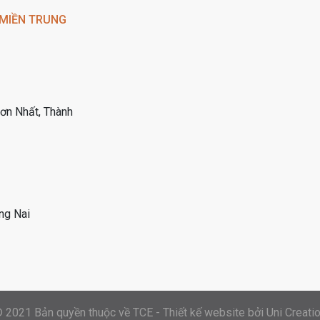
 MIỀN TRUNG
Sơn Nhất, Thành
ng Nai
 2021 Bản quyền thuộc về TCE -
Thiết kế website
bởi
Uni Creati